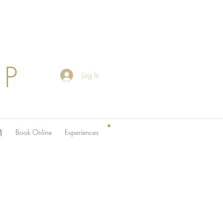
OP
Log In
請
Book Online
Experiences