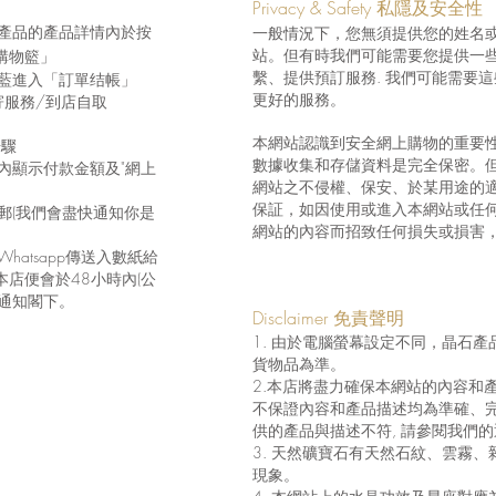
Privacy & Safety 私隱及安全性
產品的產品詳情內於按
一般情況下，您無須提供您的姓名
站。但有時我們可能需要您提供一
購物籃」
繫、提供預訂服務. 我們可能需要
藍進入「訂單结帳」
更好的服務。
寄服務/到店自取
本網站認識到安全網上購物的重要性
步驟
數據收集和存儲資料是完全保密。
內顯示付款金額及"網上
網站之不侵權、保安、於某用途的
保証，如因使用或進入本網站或任
郵(我們會盡快通知你是
網站的內容而招致任何損失或損害
hatsapp傳送入數紙給
店便會於48小時內(公
通知閣下。
Disclaimer 免責聲明
1. 由於電腦螢幕設定不同，晶石
貨物品為準。
2.本店將盡力確保本網站的內容和
不保證內容和產品描述均為準確、
供的產品與描述不符, 請參閱我們
3. 天然礦寶石有天然石紋、雲霧
現象。