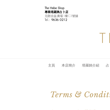
The Hebe Shop
專業塔羅牌占卜店
元朗合益廣場1樓C3號舖
Tel.:
9636 0212
T
主頁
本店簡介
塔羅師介紹
占
Terms & Condit