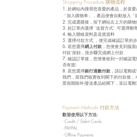
Shopping Procedure 購物流程
1.
於網站內搜尋您喜愛的產品，於喜愛
「加入購物車」，產品便會自動放入「
2.
完成選購後，按下網站左上方的購物
3.
於訂單內選擇 “送貨方式" ,可選擇郵
4.
輸入聯絡資料及送貨資料
5.
選擇付款方式 ，便完成確認訂單的
6.
若您選擇
網上付款
，您便會見到版面
付款"按鈕，按步驟完成網上付款
7.
確認訂單後，您便會收到一封確認電
否有貨)
8.
若您選擇
銀行過數付款
，請以電郵或W
我們，當我們核實收到閣下的付款後，本
眾假期除外)發送產品給閣下，並以電郵
Payment Methods 付款方法
歡迎使用以下方法:
- Credit / Debit Cards
- PAYPAL
- Offline Payments