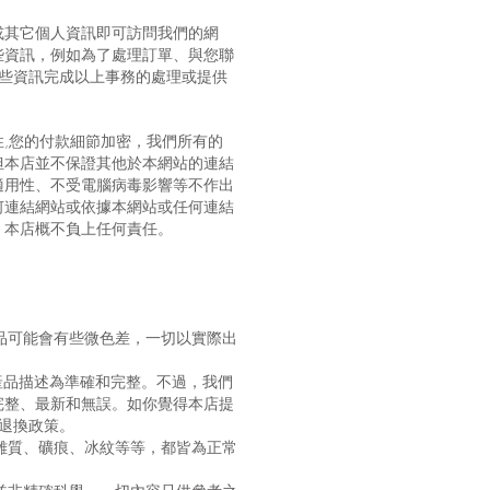
或其它個人資訊即可訪問我們的網
些資訊，例如為了處理訂單、與您聯
這些資訊完成以上事務的處理或提供
,您的付款細節加密，我們所有的
但本店並不保證其他於本網站的連結
適用性、不受電腦病毒影響等不作出
何連結網站或依據本網站或任何連結
，本店概不負上任何責任。
產品可能會有些微色差，一切以實際出
產品描述為準確和完整。不過，我們
完整、最新和無誤。如你覺得本店提
的退換政策。
、雜質、礦痕、冰紋等等，都皆為正常