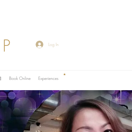
OP
Log In
請
Book Online
Experiences