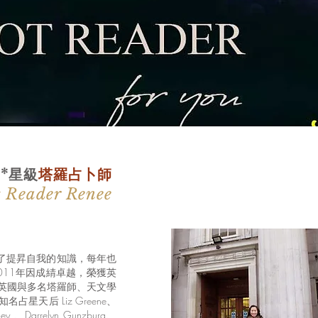
*
星級
塔羅占卜師
t Reader Renee
nee 為了提昇自我的知識，每年也
011年因成綪卓越，榮獲英
英國與多名塔羅師、天文學
星天后 Liz Greene、
 Addey 、Darrelyn Gunzburg、