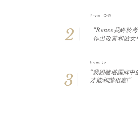
From: 亞儀
2
“Renee我終
作出改善和做女
from: Jo
“我跟隨塔羅牌中
3
才能和諧相處!”