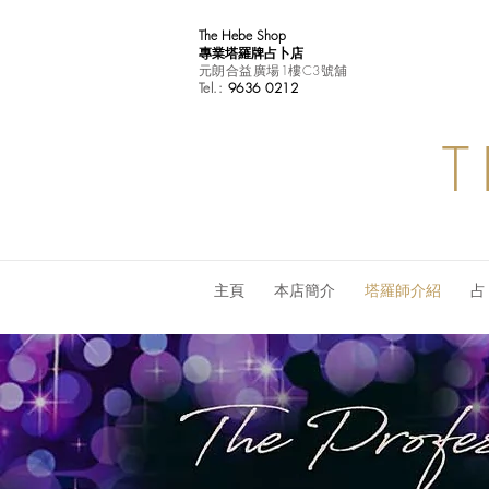
The Hebe Shop
專業塔羅牌占卜店
元朗合益廣場1樓C3號舖
Tel.:
9636 0212
T
主頁
本店簡介
塔羅師介紹
占