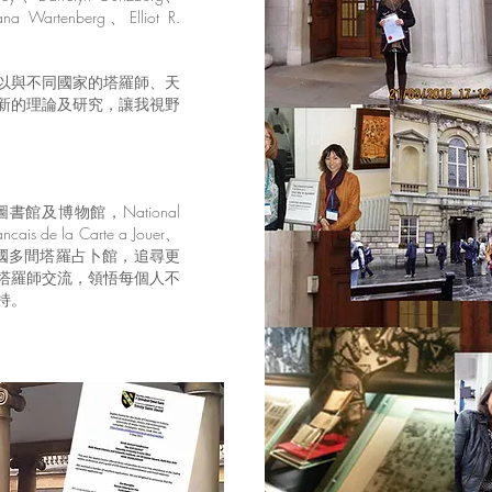
ana Wartenberg、Elliot R.
以與不同國家的塔羅師、天
新的理論及研究，讓我視野
及博物館，National
ncais de la Carte a Jouer、
h 、英國及法國多間塔羅占卜館，追尋更
塔羅師交流，領悟每個人不
持。