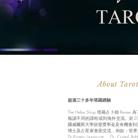
About Taro
超過三十多年塔羅經驗
The Hebe Shop 塔羅占卜師 Re
報讀不同的課程或到海外交流。於2
國威爾斯大學頒發獎學金及有機會到
博士及占星家會面交流，例如：世界知名占
Dr Kristen Lippincott、 Dr. Crystal