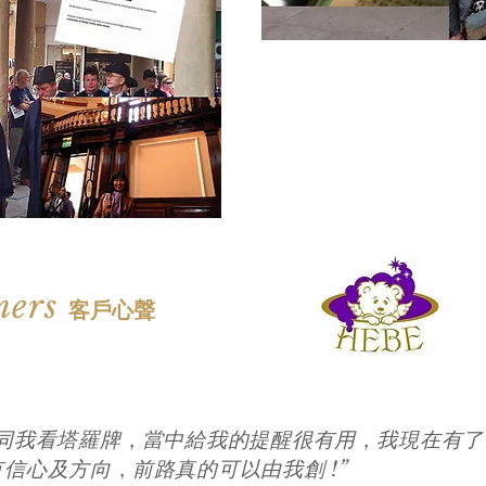
mers
客戶心聲
，
，
同我看塔羅牌
當中給我的提醒很有用
我現在有了
，
有信心及方向
前路真的可以由我創 !”