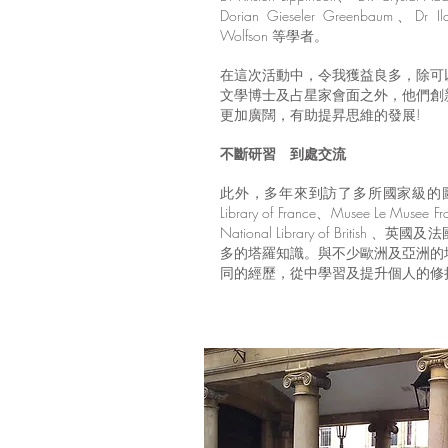
Dorian Gieseler Greenbaum、Dr Il
Wolfson 等學者。
在這次活動中，令我獲益良多，除可
文學博士及占星家會面之外，他們創
更加廣闊，有助提昇思維的發展!
不斷研習 到處交流
此外，多年來到訪了多所國家級的圖書館
Library of France、Musee Le Musee Fra
National Library of Britis
多的塔羅知識。與不少歐洲及亞洲的
同的經歷，從中學習及提升個人的修