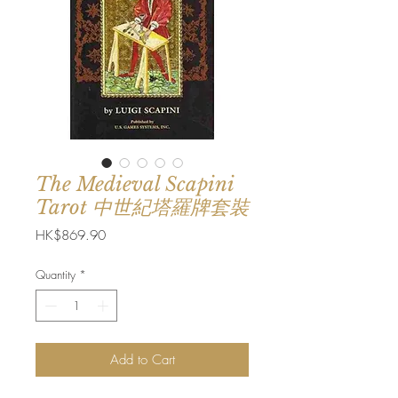
The Medieval Scapini
Tarot 中世紀塔羅牌套裝
Price
HK$869.90
Quantity
*
Add to Cart