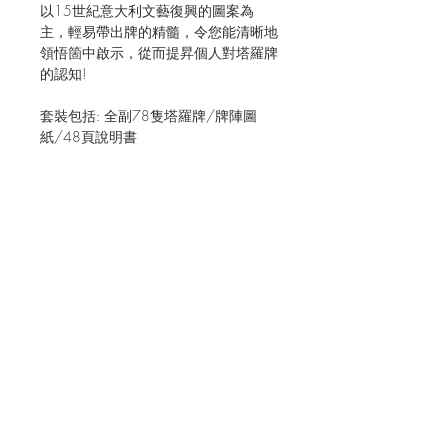
以15世紀意大利文藝復興的圖案為
主，輕易帶出牌的精髓，令您能清晰地
領悟箇中啟示，從而提昇個人對塔羅牌
的認知!
套裝包括: 全副78隻塔羅牌/牌陣圖
紙/48頁說明書
JOIN OUR MAILING LIST FOR EVENTS
AND RECIPES
立即訂閱
Shipping & Returns
Terms & Conditions