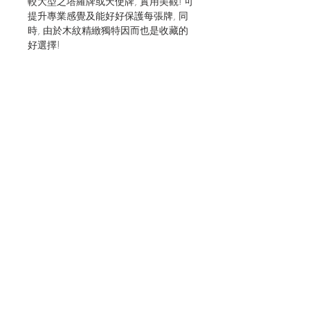
較大型之塔羅牌或天使牌, 實用美觀! 可
提升專業感覺及能好好保護每張牌, 同
時, 由於木紋精緻獨特因而也是收藏的
好選擇!
JOIN OUR MAILING LIST FOR EVENTS
AND RECIPES
立即訂閱
Shipping & Returns
Terms & Conditions
CONNECT