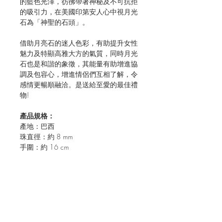
的藍色光澤，彷彿帶著神秘及不可抗拒
的吸引力，
在美國印第安人心中視月光
石為「神聖的石頭」。
借助月亮石的迷人色彩，有助提升女性
魅力及特顯高雅大方的氣質，同時月光
石也是和諧的象徵，其能量有助增進協
調及包容心，增進情侶們互相了解，令
感情更暢順融洽。是送給至愛的最佳禮
物!
產品規格：
產地：巴西
珠直徑：約 8 mm
手圍：約 16 cm
JOIN OUR MAILING LIST FOR EVENTS
AND RECIPES