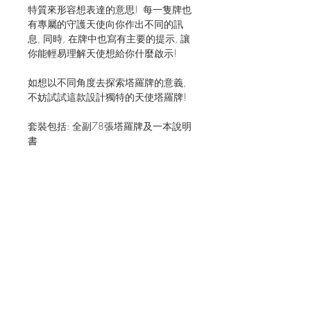
特質來形容想表達的意思! 每一隻牌也
有專屬的守護天使向你作出不同的訊
息, 同時, 在牌中也寫有主要的提示, 讓
你能輕易理解天使想給你什麼啟示!
如想以不同角度去探索塔羅牌的意義,
不妨試試這款設計獨特的天使塔羅牌!
套裝包括: 全副78張塔羅牌及一本說明
書
JOIN OUR MAILING LIST FOR EVENTS
AND RECIPES
立即訂閱