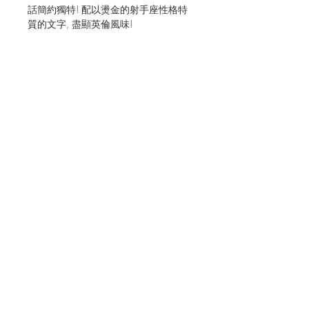
話簡約獨特! 配以燙金的射手座性格特
質的文字, 盡顯英倫風味!
JOIN OUR MAILING LIST FOR EVENTS
AND RECIPES
立即訂閱
Shipping & Returns
Terms & Conditions
CONNECT
FAQ