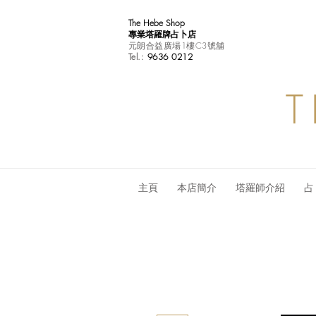
The Hebe Shop
專業塔羅牌占卜店
元朗合益廣場1樓C3號舖
Tel.:
9636 0212
T
主頁
本店簡介
塔羅師介紹
占