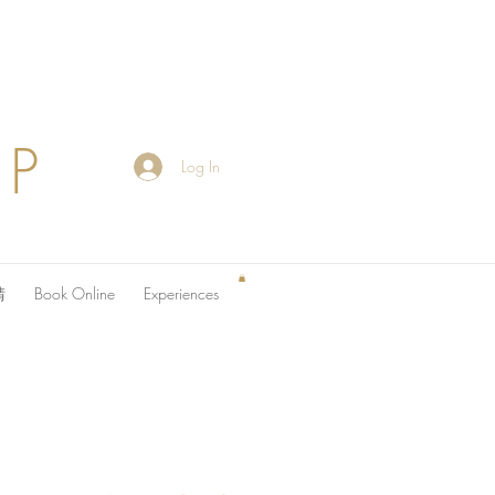
OP
Log In
請
Book Online
Experiences