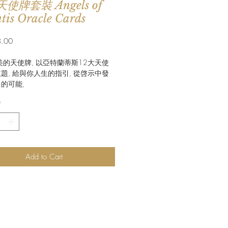
天使牌套裝 Angels of
tis Oracle Cards
Price
.00
美的天使牌, 以亞特蘭蒂斯12大天使
題, 給與你人生的指引, 從啓示中發
的可能,
*
Add to Cart