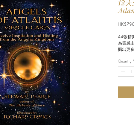
12大
Atlan
HK$798
44張精
為靈感主
掘出更多
Quantity