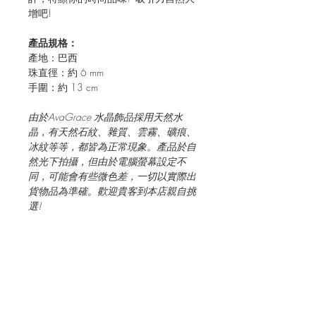
增吧!
產品規格：
產地：巴西
珠直徑：約 6 mm
手圍：約 13 cm
由於
AvaGrace
水晶飾品
採用天然水
晶
，有天然石紋、雜質、雲霧、礦痕、
冰紋等等，都皆為正常現象。產品於自
然光下拍攝，但由於電腦螢幕設定不
同，可能會有些微色差，一切以實際出
貨物品為
準確
。
歡
迎
貴客到本店親自挑
選
!
JOIN OUR MAILING LIST FOR EVENTS
AND RECIPES