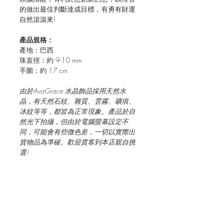
的做出最佳判斷達成目標，有勇有財運
自然滾滾來!
產品規格：
產地：巴西
珠直徑：約
9-10 mm
手圍：約
17 cm
由於
AvaGrace
水晶飾品採用天然水
晶，有天然石紋、雜質、雲霧、礦痕、
冰紋等等，都皆為正常現象。產品於自
然光下拍攝，但由於電腦螢幕設定不
同，可能會有些微色差，一切以實際出
貨物品為準確。歡迎貴客到本店親自挑
選
!
JOIN OUR MAILING LIST FOR EVENTS
AND RECIPES