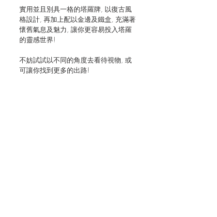
實用並且別具一格的塔羅牌, 以復古風
格設計, 再加上配以金邊及鐵盒, 充滿著
懷舊氣息及魅力, 讓你更容易投入塔羅
的靈感世界!
不妨試試以不同的角度去看待視物, 或
可讓你找到更多的出路!
JOIN OUR MAILING LIST FOR EVENTS
AND RECIPES
立即訂閱
Shipping & Returns
Terms & Conditions