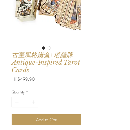
古董風格鐵盒+塔羅牌
Antique-Inspired Tarot
Cards
Price
HK$499.90
Quantity
*
Add to Cart