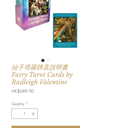
仙子塔羅牌及說明書
Fairy Tarot Cards by
Radleigh Valentine
Price
HK$689.90
Quantity
*